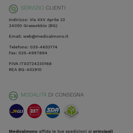
SERVIZIO
CLIENTI
Indirizzo: Via XXV Aprile 22
24050 Grassobbio (BG)
Email: web@medicalmono.it
Telefono: 035-4653174
Fax: 035-4997894
P.IVA IT03724230168
REA BG-402910
MODALITÀ
DI CONSEGNA
Medicalmono
affida le tue spedizioni ai
principali