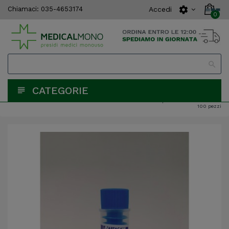
settings
Accedi
Chiamaci:
035-4653174
0


CATEGORIE
Casa
Animali
Laboratorio
Provette cilindriche fondo piatto da 5 ml CE in PS -
100 pezzi