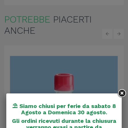
POTREBBE
PIACERTI
ANCHE
‹
›
⛱️ Siamo chiusi per ferie da sabato 8
Agosto a Domenica 30 agosto.
Gli ordini ricevuti durante la chiusura
verranno evasi a partire da